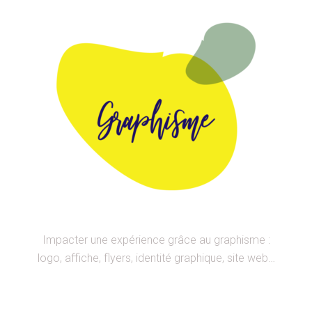
Impacter une expérience grâce au graphisme :
logo, affiche, flyers, identité graphique, site web…