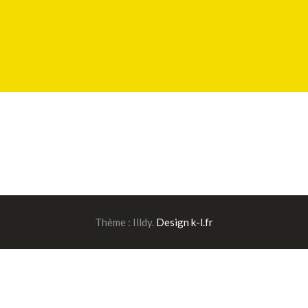
Thème :
Illdy
.
Design k-l.fr