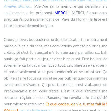
Amélie, Bruno…
(Aïe Aïe j’ai la mémoire qui défaille mais
seulement sur les prénoms).
MERCI !
MERCI, à tous ceux
avec qui j’ai pu travailler dans ce Pays du Nord ! (la liste est
juste incroyablement longue).
Créer, innover, bousculer un ordre bien établi, faire autrement
parce que ça a du sens, mes convictions ont été nourries, ma
créativité s’est éclatée…et m’a éclatée aussi par ailleurs… bah
ouais, ça fait partie du jeu, et c’est bien aussi. Etre bousculée
soi-même, ça fait avancer. Et surtout, ça oblige à se « pauser »
et paradoxalement à ne pas s’endormir et se robotiser. Ça
oblige à faire focus sur soi et ne pas oublier que nous sommes
avant tout « vivant ». Ça peut faire mal…c’est vrai…pour un
irremplaçable bien, celui d’être. C’est là que s’arrêtera ma
route en région Lilloise. Paname, me revoilà ! Je t’ai quitté
pour mieux te retrouver.
Et quel cadeau de vie, tu m’as fait là !
Wahou !
Le Lab Pôle emploi.
Une expérience incroyable. Un