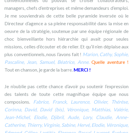
conventionnelles où pouvait se croiser collaborateurs,
managers, chefs d’entreprises et même demandeurs d’emploi.
Je me souviendrais de cette belle pyramide inversée où le
Directeur d’agence a sa pleine responsabilité dans la mise en
oeuvre de la stratégie, soutenue par une équipe régionale de
choc bienveillante hors hiérarchie qui avait pour seules
missions, celles d’écouter et de relier. Et qu’il n’en déplaise aux
plus conventionnels, nous l’avons fait !
Marion, Cathy, Sophie,
Pascaline, Jean, Samuel, Béatrice, Anne.
Quelle aventure !
Tout en chanson, je garde la barre.
MERCI !
Je n’oublie pas cette chance d’avoir pu soutenir l’expression
des talents de toute cette magnifique équipe que nous
composions.
Fabrice, Franck, Laurence, Olivier, Thérèse,
Corinna, David, David (bis), Véronique, Matthias, Valérie,
Jean-Michel, Elodie, Djibril, Aude, Lory, Claudie, Anne-
Catherine, Thierry, Virginie, Sabine, Hervé, Elodie, Véronique,
Edmond, Céline, Laetitia, Florence, Pascal, Laurent, Evelyne,