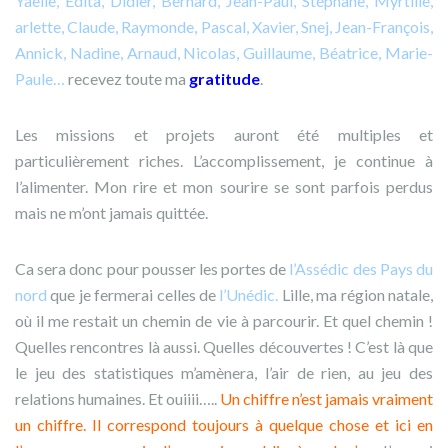
Yaëlle, Edita, Didier, Bernard, Jean-Paul, Stéphane, Myrtille,
arlette, Claude, Raymonde, Pascal, Xavier, Snej, Jean-François,
Annick, Nadine, Arnaud, Nicolas, Guillaume, Béatrice, Marie-
Paule…
recevez toute ma
gratitude
.
Les missions et projets auront été multiples et
particulièrement riches. L’accomplissement, je continue à
l’alimenter. Mon rire et mon sourire se sont parfois perdus
mais ne m’ont jamais quittée.
C
a sera donc pour pousser les portes de
l’Assédic des Pays du
nord
que je fermerai celles de
l’Unédic.
Lille, ma région natale,
où il me restait un chemin de vie à parcourir. Et quel chemin !
Quelles rencontres là aussi. Quelles découvertes ! C’est là que
le jeu des statistiques m’amènera, l’air de rien, au jeu des
relations humaines. Et ouiiii…..
Un chiffre n’est jamais vraiment
un chiffre. Il correspond toujours à quelque chose et ici en