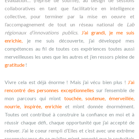
Evaluation… (reprise de souffle), au design de sessions
collaboratives en tant que facilitatrice en intelligence
collective, pour terminer par la mise en oeuvre et
l’accompagnement de tout un réseau national de
Lab
régionaux d’innovations publics.
J’ai grandi, je me suis
enrichie,
je me suis découverte, j’ai développé mes
compétences au fil de toutes ces expériences toutes aussi
merveilleuses les unes que les autres et j’en ressors pleine de
gratitude
!
Vivre cela est déjà énorme ! Mais j’ai vécu bien plus !
J’ai
rencontré des personnes exceptionnelles
sur l’ensemble de
mon parcours qui m’ont
touchée, soutenue, émerveillée,
nourrie, inspirée, enrichie
et m’ont donnée énormément.
Toutes ont contribué à construire la confiance en moi et à
réussir chaque défi, chaque opportunité que j’ai accepté de
relever. J’ai le coeur
rempli d’Elles
et c’est avec une extrême
reconnaissance de ce qu’elles m’ont apporté que je souhaitais