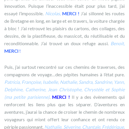
innovation. Puisque l’inaccessible était pour plus tard, j’ai
essayé l’impossible.
Nicolas
,
MERCI !
J’ai sillonné les routes
de Bretagne en long, en large et en travers, la voiture chargée
à bloc ! J’ai retrouvé les plaisirs du cartons, des collages, des
dessins, de la plastifieuse, du massicot, du réutilisable et du
reconditionnable. J’ai trouvé un doux refuge aussi.
Benoit,
MERCI
!
Puis, j’ai surtout rencontré sur ces chemins de traverses, des
compagnons de voyage…des pépites humaines à l’état pure.
Patricia, Françoise, Isabelle, Nathalie, Sandra, Sandrine, Yann,
Delphine, Catherine, Jean Christophe, Chrystèle et Sophie
(ma petite parisienne)
.
MERCI !
Il y a des évènements qui
renforcent les liens plus que les séparer. D’aventures en
aventures, j’aurai la chance de croiser le chemin de nombreux
voyageurs qui m’ont offert leur confiance et ont rendu ce
périple passionnant.
Nathalie, Séverine, Chantale, Frédérique,