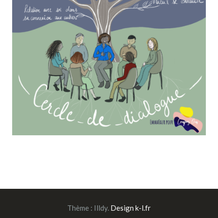
Thème :
Illdy
.
Design k-l.fr