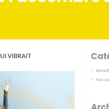
Cat
UI VIBRAIT
Bafouill
Non cla
Arc