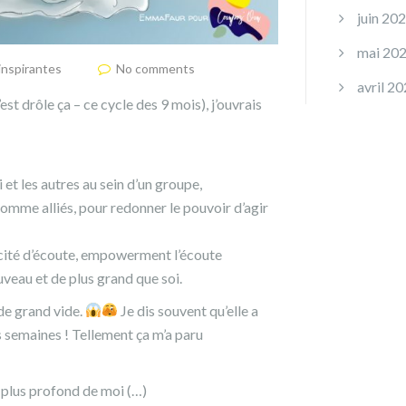
juin 20
mai 20
 inspirantes
No comments
avril 2
est drôle ça – ce cycle des 9 mois), j’ouvrais
 et les autres au sein d’un groupe,
comme alliés, pour redonner le pouvoir d’agir
pacité d’écoute, empowerment l’écoute
veau et de plus grand que soi.
 de grand vide.
Je dis souvent qu’elle a
is semaines ! Tellement ça m’a paru
u plus profond de moi (…)