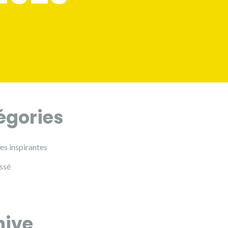
égories
es inspirantes
ssé
hive