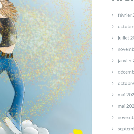
février
octobr
juillet 
novemb
janvier
décemb
octobr
mai 20
mai 20
novemb
septem