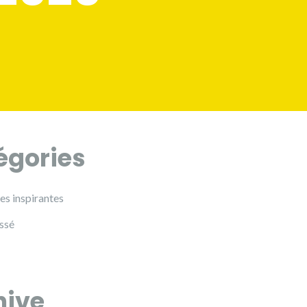
égories
es inspirantes
ssé
hive