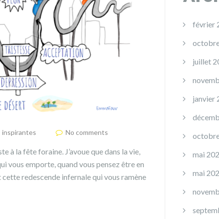
février
octobr
juillet 
novemb
janvier
décemb
s inspirantes
No comments
octobr
 à la fête foraine. J’avoue que dans la vie,
mai 20
qui vous emporte, quand vous pensez être en
mai 20
Et cette redescende infernale qui vous ramène
novemb
septem