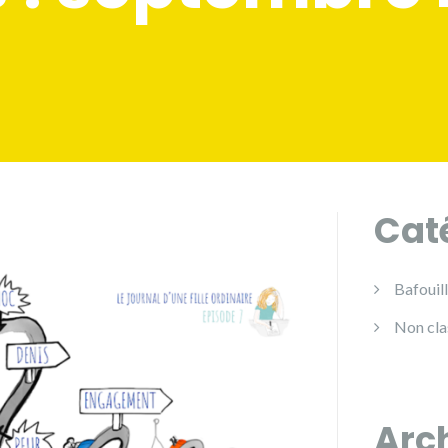
Cat
Bafouill
Non cla
Arc