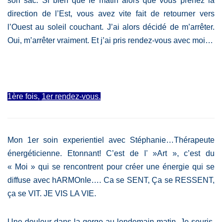
son sac. Si bien que le matin alors que vous prenez la
direction de l’Est, vous avez vite fait de retourner vers
l’Ouest au soleil couchant. J’ai alors décidé de m’arrêter.
Oui, m’arrêter vraiment. Et j’ai pris rendez-vous avec moi…
1ère fois,
1er rendez-vous.
Mon 1er soin experientiel avec Stéphanie…Thérapeute
énergéticienne.
Etonnant!
C’est de l' »Art », c’est du
« Moi » qui se rencontrent pour créer une énergie qui se
diffuse avec hARMOnIe…. Ca se SENT, Ça se RESSENT,
ça se VIT. JE VIS LA VIE.
Une douleur dans la gorge au lendemain matin. Je souris,